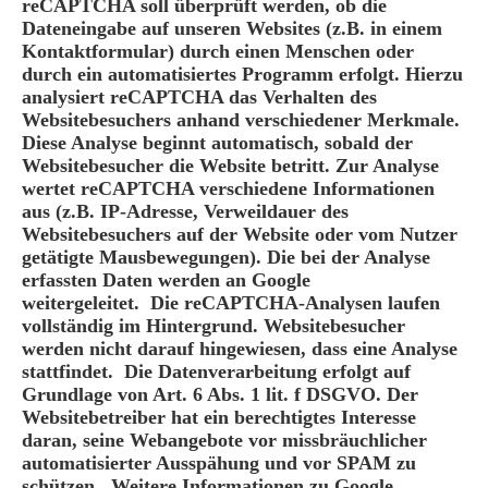
reCAPTCHA soll überprüft werden, ob die
Dateneingabe auf unseren Websites (z.B. in einem
Kontaktformular) durch einen Menschen oder
durch ein automatisiertes Programm erfolgt. Hierzu
analysiert reCAPTCHA das Verhalten des
Websitebesuchers anhand verschiedener Merkmale.
Diese Analyse beginnt automatisch, sobald der
Websitebesucher die Website betritt. Zur Analyse
wertet reCAPTCHA verschiedene Informationen
aus (z.B. IP-Adresse, Verweildauer des
Websitebesuchers auf der Website oder vom Nutzer
getätigte Mausbewegungen). Die bei der Analyse
erfassten Daten werden an Google
weitergeleitet. Die reCAPTCHA-Analysen laufen
vollständig im Hintergrund. Websitebesucher
werden nicht darauf hingewiesen, dass eine Analyse
stattfindet. Die Datenverarbeitung erfolgt auf
Grundlage von Art. 6 Abs. 1 lit. f DSGVO. Der
Websitebetreiber hat ein berechtigtes Interesse
daran, seine Webangebote vor missbräuchlicher
automatisierter Ausspähung und vor SPAM zu
schützen. Weitere Informationen zu Google